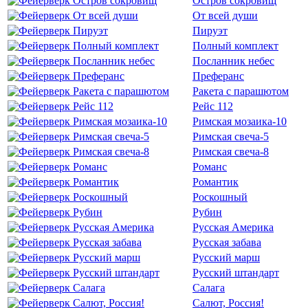
Остров сокровищ
От всей души
Пируэт
Полный комплект
Посланник небес
Преферанс
Ракета с парашютом
Рейс 112
Римская мозаика-10
Римская свеча-5
Римская свеча-8
Романс
Романтик
Роскошный
Рубин
Русская Америка
Русская забава
Русский марш
Русский штандарт
Салага
Салют, Россия!