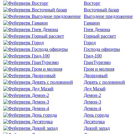
Восторг
Восточный базар
Выгодное предложение
Гамаюн
Гнев Демона
Горный рассвет
Город
Господа офицеры
Град-100
ГранТуризмо
Гром и молния
Дворцовый
Девять с половиной
Дед Мазай
Демон-2
Демон-3
Демон-4
День города
Десяточка
Дикий запад