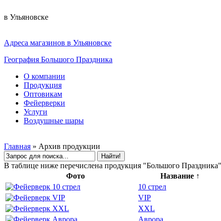
в Ульяновске
Адреса магазинов в Ульяновске
География Большого Праздника
О компании
Продукция
Оптовикам
Фейерверки
Услуги
Воздушные шары
Главная
»
Архив продукции
В таблице ниже перечислена продукция "Большого Праздника",
Фото
Название
↑
10 стрел
VIP
XXL
Аврора