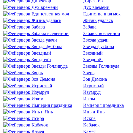
Директор
Дух времени
Единственная моя
Жизнь удалась
Забава
Забавы вселенной
Звезда удачи
Звезда футбола
Звездный
Звездочёт
Звезды Голливуда
Зверь
Зов Демона
Игристый
Изумруд
Изюм
Империя праздника
Инь и Янь
Искра
Кабачок
Камея